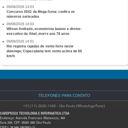
09/08/2026 14:03
Concurso 3042 da Mega-Sena: confira os
números sorteados
09/08/2026 14:03
Wilson Andrade, economista baiano e diretor-
executivo da Abaf, morre aos 78 anos
09/08/2026 14:01
Rio registra rajadas de vento forte neste
domingo; Copacabana tem vento acima de 60
km/h
TELEFONES PARA CONTATO
+55 (11) 2626-1369 - São Paulo (WhatsApp/Fone)
CARDPRESS TECNOLOGIA E INFORMATICA LTDA
Endereço: Avenida Francisco Matarazzo, 404
Sala 304, CEP: 05001-000 São Paulo
CNPJ: 26.644.106/0001-11