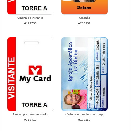
Crachá de visitante
Crachás
#199736
#286931
Cartão pvc personalizado
Cartão de membro de Igreja
#318419
#188110