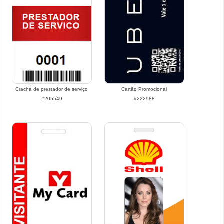
Crachá de prestador de serviço
Cartão Promocional
#205549
#222988