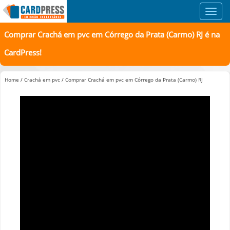
Toggl
navig
Comprar Crachá em pvc em Córrego da Prata (Carmo) RJ é na
CardPress!
Home
/
Crachá em pvc
/
Comprar Crachá em pvc em Córrego da Prata (Carmo) RJ