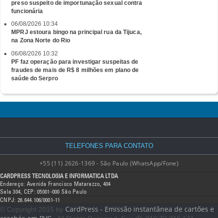
preso suspeito de importunação sexual contra
funcionária
06/08/2026 10:34
MPRJ estoura bingo na principal rua da Tijuca,
na Zona Norte do Rio
06/08/2026 10:32
PF faz operação para investigar suspeitas de
fraudes de mais de R$ 8 milhões em plano de
saúde do Serpro
TELEFONES PARA CONTATO
+55 (11) 2626-1369 - São Paulo (WhatsApp/Fone)
CARDPRESS TECNOLOGIA E INFORMATICA LTDA
Endereço: Avenida Francisco Matarazzo, 404
Sala 304, CEP: 05001-000 São Paulo
CNPJ: 26.644.106/0001-11
CardPress - Emissão instantânea de cartões e
© Copyright 2015 by