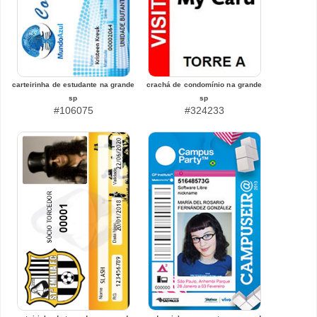
carteirinha de estudante na grande
crachá de condomínio na grande
sp
sp
#106075
#324233