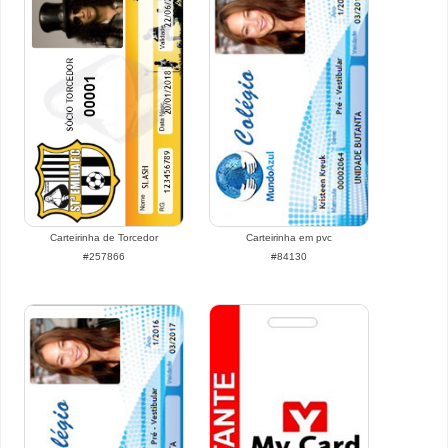
Carteirinha de Torcedor
Carteirinha em pvc
#257866
#84130