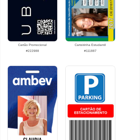
Cartão Promocional
Carteirinha Estudantil
#222988
#111887