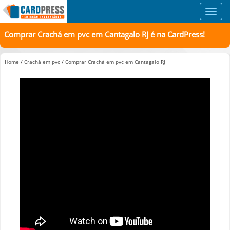
Toggl
navig
Comprar Crachá em pvc em Cantagalo RJ é na CardPress!
Home
/
Crachá em pvc
/
Comprar Crachá em pvc em Cantagalo RJ