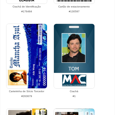
Crachá de Identificação
Cartão de estacionamento
#176484
#130597
Carteirinha de Sócio Torcedor
Crachá
#263679
#1