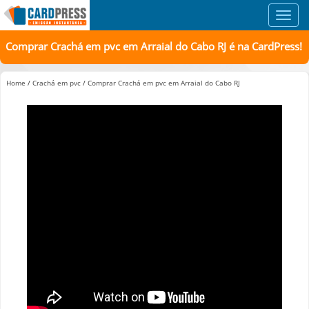
Toggl
navig
Comprar Crachá em pvc em Arraial do Cabo RJ é na CardPress!
Home
/
Crachá em pvc
/
Comprar Crachá em pvc em Arraial do Cabo RJ