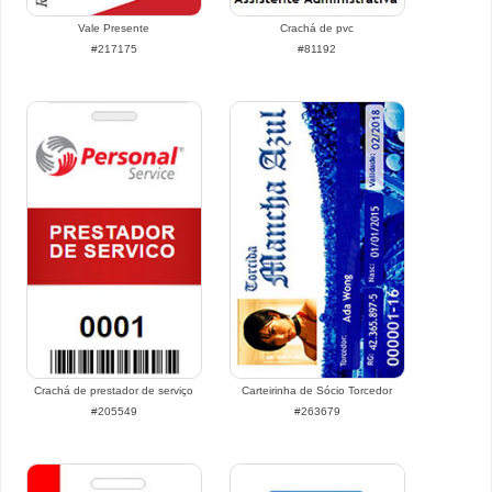
Vale Presente
Crachá de pvc
#217175
#81192
Crachá de prestador de serviço
Carteirinha de Sócio Torcedor
#205549
#263679