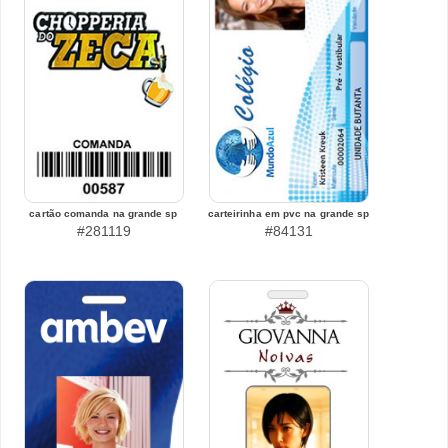
cartão comanda na grande sp
carteirinha em pvc na grande sp
#281119
#84131