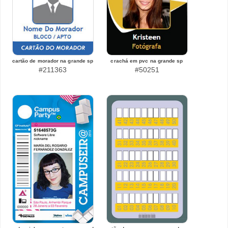
cartão de morador na grande sp
crachá em pvc na grande sp
#211363
#50251