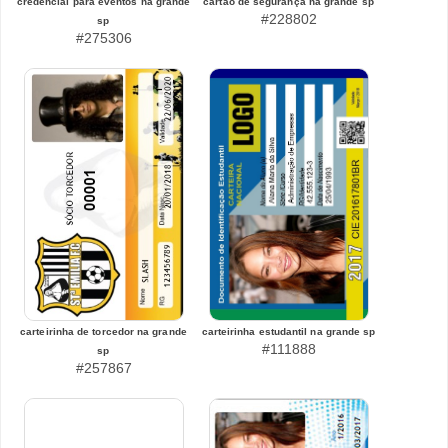
credencial para eventos na grande
cartão de segurança na grande sp
#228802
sp
#275306
carteirinha de torcedor na grande
carteirinha estudantil na grande sp
#111888
sp
#257867