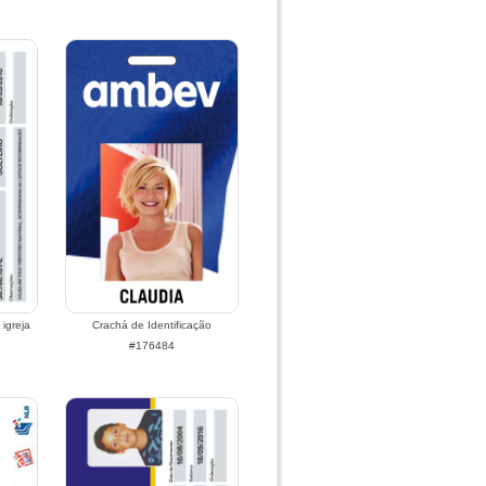
igreja
Crachá de Identificação
#176484