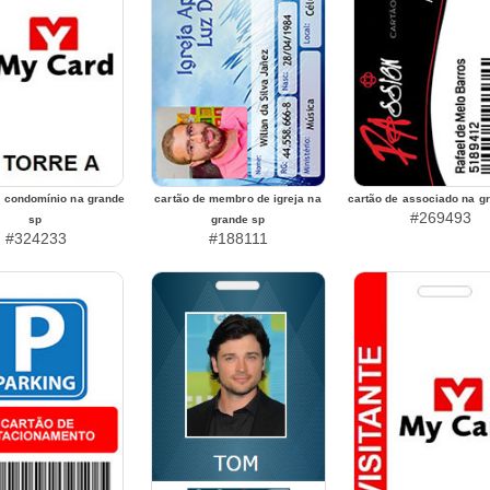
 condomínio na grande
cartão de membro de igreja na
cartão de associado na g
#269493
sp
grande sp
#324233
#188111