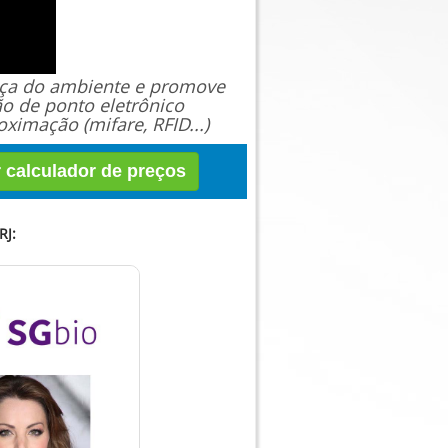
ança do ambiente e promove
ão de ponto eletrônico
ximação (mifare, RFID...)
r calculador de preços
J: