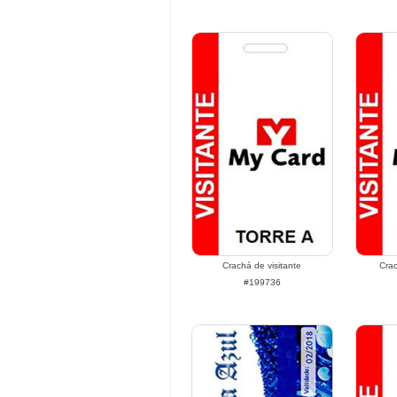
Crachá de visitante
Cra
#199736