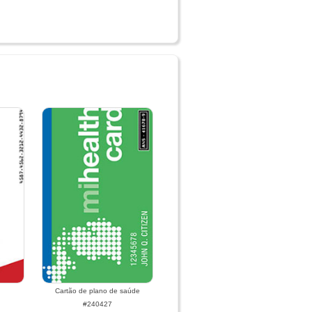
Cartão de plano de saúde
#240427