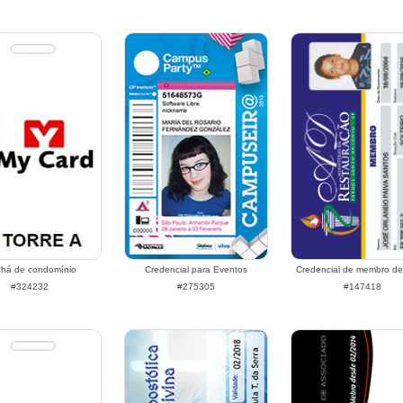
chá de condomínio
Credencial para Eventos
Credencial de membro de 
#324232
#275305
#147418