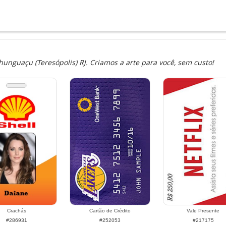
guaçu (Teresópolis) RJ. Criamos a arte para você, sem custo!
Crachás
Cartão de Crédito
Vale Presente
#286931
#252053
#217175