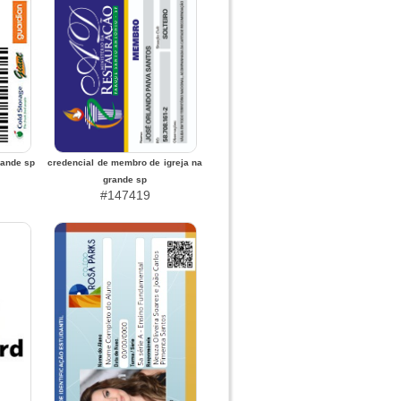
rande sp
credencial de membro de igreja na
grande sp
#147419