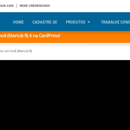
 2626.1369
REDE CREDENCIADA
HOME
CADASTRE-SE
PRODUTOS
TRABALHE CON
ã (Maricá) RJ é na CardPress!
vc em Inoã (Maricá) RJ