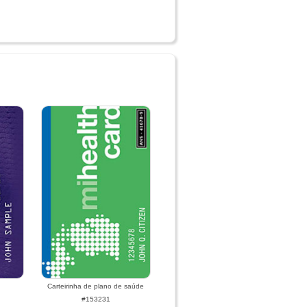
Carteirinha de plano de saúde
#153231