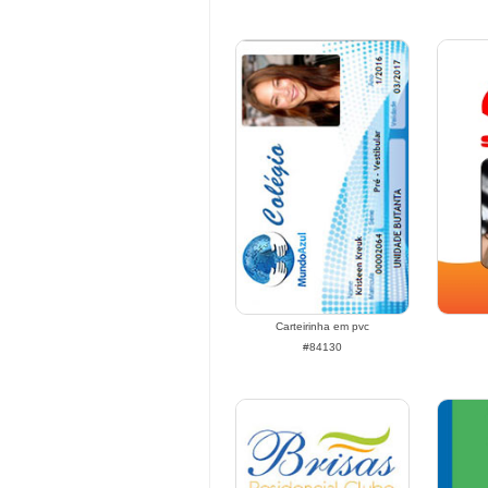
Carteirinha em pvc
#84130