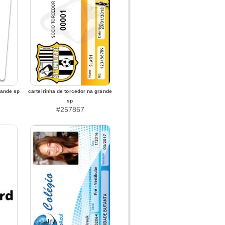
rande sp
carteirinha de torcedor na grande
sp
#257867