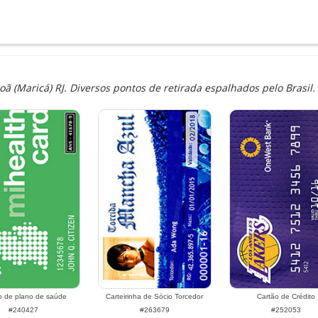
(Maricá) RJ. Diversos pontos de retirada espalhados pelo Brasil.
o de plano de saúde
Carteirinha de Sócio Torcedor
Cartão de Crédito
#240427
#263679
#252053