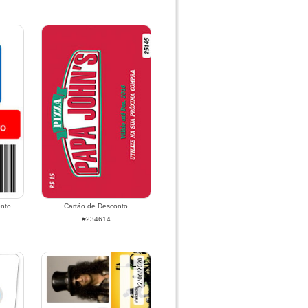
ento
Cartão de Desconto
#234614