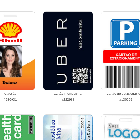
Crachás
Cartão Promocional
Cartão de estacionam
#286931
#222988
#130597