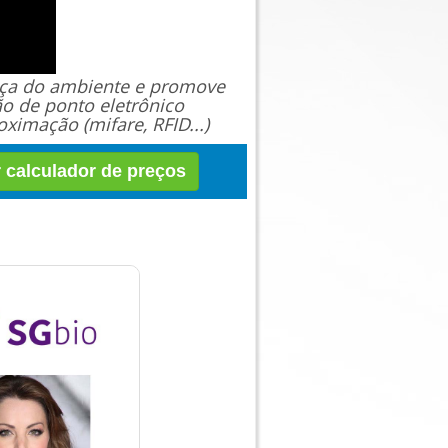
ança do ambiente e promove
ão de ponto eletrônico
ximação (mifare, RFID...)
r calculador de preços