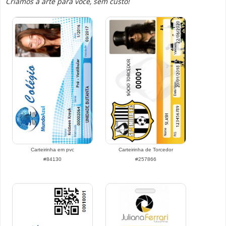
Criamos a arte para você, sem custo!
Carteirinha em pvc
Carteirinha de Torcedor
#84130
#257866