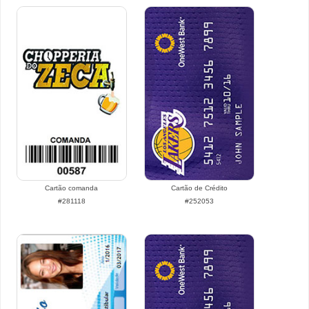
Cartão comanda
Cartão de Crédito
#281118
#252053