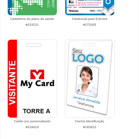
Carteirinha de plano de saúde
Credencial para Eventos
#153231
#275305
Cartão pvc personalizado
Crachá Identificação
#318419
#193923