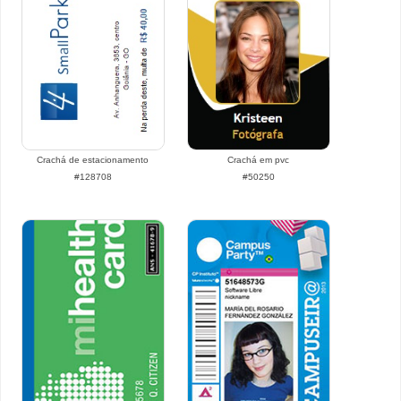
Crachá de estacionamento
Crachá em pvc
#128708
#50250