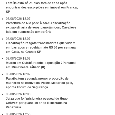
Família está há 21 dias fora de casa após
encontrar dez escorpiões em imóvel em Franca,
SP
08/08/2026 18:07
Prefeitura do Rio pede à ANAC fiscalização
extraordinária de voos panorâmicos; Cavaliere
fala em suspensão temporária
08/08/2026 18:07
Fiscalização resgata trabalhadores que viviam
em barracos e recebiam até R$ 50 por semana
em Cotia, na Grande SP
08/08/2026 18:03
Museu em Cuiabá recebe exposição ?Pantanal
em Mim? neste sábado (8)
08/08/2026 18:02
Paraíba tem segunda menor proporção de
mulheres no efetivo da Polícia Militar do país,
aponta Fórum de Segurança
08/08/2026 18:00
Juíza que foi 'prisioneira pessoal de Hugo
Chávez' por quase 10 anos é libertada na
Venezuela
08/08/2026 17:56