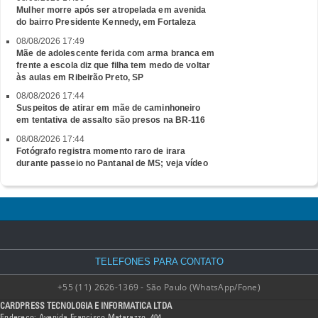
Mulher morre após ser atropelada em avenida
do bairro Presidente Kennedy, em Fortaleza
08/08/2026 17:49
Mãe de adolescente ferida com arma branca em
frente a escola diz que filha tem medo de voltar
às aulas em Ribeirão Preto, SP
08/08/2026 17:44
Suspeitos de atirar em mãe de caminhoneiro
em tentativa de assalto são presos na BR-116
08/08/2026 17:44
Fotógrafo registra momento raro de irara
durante passeio no Pantanal de MS; veja vídeo
TELEFONES PARA CONTATO
+55 (11) 2626-1369 - São Paulo (WhatsApp/Fone)
CARDPRESS TECNOLOGIA E INFORMATICA LTDA
Endereço: Avenida Francisco Matarazzo, 404