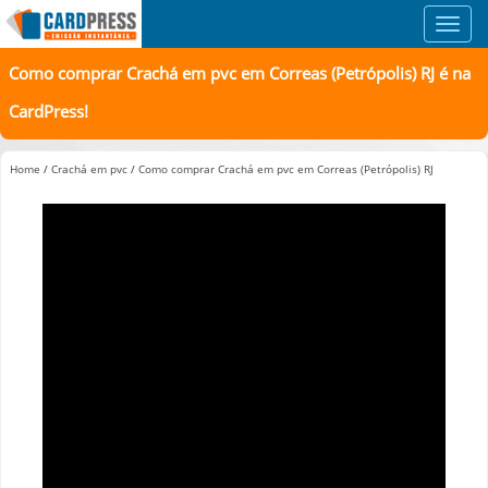
Toggl
navig
Como comprar Crachá em pvc em Correas (Petrópolis) RJ é na
CardPress!
Home
/
Crachá em pvc
/
Como comprar Crachá em pvc em Correas (Petrópolis) RJ