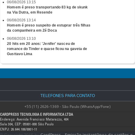
06/08/2026 13:15
Homem é preso transportando 83 kg de skunk
na Via Dutra, em Resende
06/08/2026 13:14
Homem é preso suspeito de estuprar três filhas
da companheira em Zé Doca
06/08/2026 13:10
20 hits em 20 anos: 'Jenifer' nasceu de
romance do Tinder e quase ficou na gaveta de
Gusttavo Lima
TELEFONES PARA CONTATO
+55 (11) 2626-1369 - São Paulo (WhatsApp/Fone)
CARDPRESS TECNOLOGIA E INFORMATICA LTDA
Endereço: Avenida Francisco Matarazzo, 404
Sala 304, CEP: 05001-000 São Paulo
CNPJ: 26.644.106/0001-11
CardPress - Emissão instantânea de cartões e