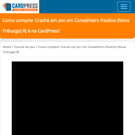
Toggl
navig
Como comprar Crachá em pvc em Conselheiro Paulino (Nova
Friburgo) RJ é na CardPress!
Home
/
Crachá em pvc
/
Como comprar Crachá em pvc em Conselheiro Paulino (Nova
Friburgo) RJ