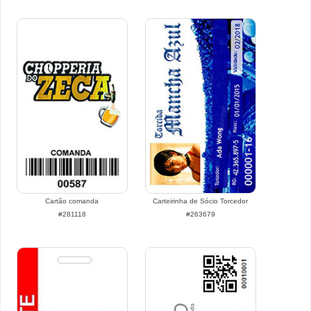
Cartão comanda
Carteirinha de Sócio Torcedor
#281118
#263679