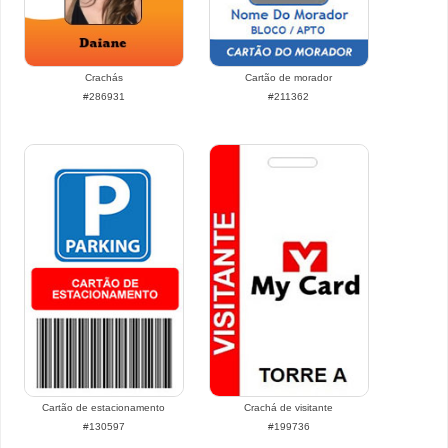
Crachás
Cartão de morador
#286931
#211362
Cartão de estacionamento
Crachá de visitante
#130597
#199736