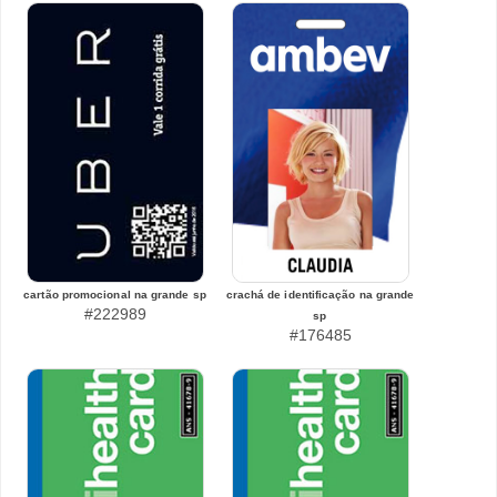
cartão promocional na grande sp
crachá de identificação na grande
#222989
sp
#176485