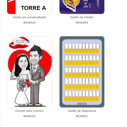
Cartão pvc personalizado
Cartão de Crédito
#318419
#252053
Convite para eventos
Cartão de Segurança
#246240
#228801