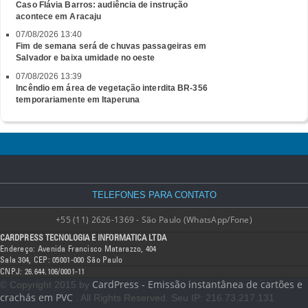
Caso Flávia Barros: audiência de instrução
acontece em Aracaju
07/08/2026 13:40
Fim de semana será de chuvas passageiras em
Salvador e baixa umidade no oeste
07/08/2026 13:39
Incêndio em área de vegetação interdita BR-356
temporariamente em Itaperuna
TELEFONES PARA CONTATO
+55 (11) 2626-1369 - São Paulo (WhatsApp/Fone)
CARDPRESS TECNOLOGIA E INFORMATICA LTDA
Endereço: Avenida Francisco Matarazzo, 404
Sala 304, CEP: 05001-000 São Paulo
CNPJ: 26.644.106/0001-11
CardPress - Emissão instantânea de cartões e
© Copyright 2015 by
crachás em PVC
. All Rights Reserved. Seu IP: 216.73.217.131