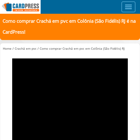
Toggl
navig
Como comprar Crachá em pvc em Colônia (São Fidélis) RJ é na
CardPress!
Home
/
Crachá em pvc
/
Como comprar Crachá em pvc em Colônia (São Fidélis) RJ