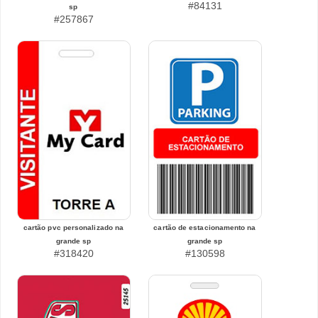
#84131
sp
#257867
cartão pvc personalizado na
cartão de estacionamento na
grande sp
grande sp
#318420
#130598