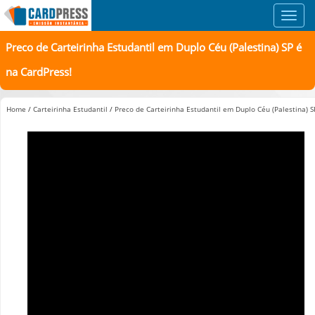
Toggl
navig
Preco de Carteirinha Estudantil em Duplo Céu (Palestina) SP é
na CardPress!
Home
/
Carteirinha Estudantil
/
Preco de Carteirinha Estudantil em Duplo Céu (Palestina) S