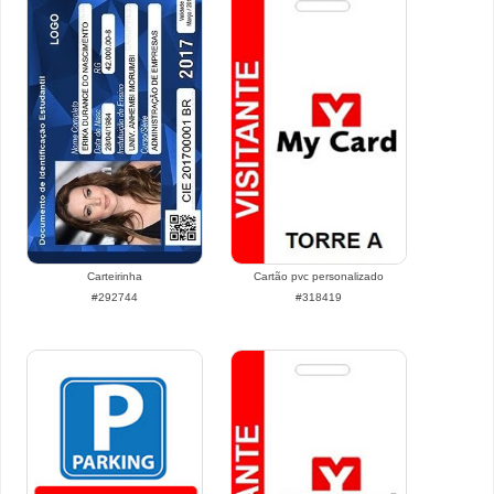
Carteirinha
Cartão pvc personalizado
#292744
#318419