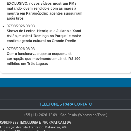
EXCLUSIVO: novos vídeos mostram PMs
matando jovem rendido e com as mãos à
mostra em Paraisópolis; agentes sussurram
após tiros
07/08/2026 08:03
Shows de Lenine, Henrique e Juliano e Xand
Avião, musical 'Domingo no Parque' e mais:
confira agenda cultural no Grande Recife
07/08/2026 08:03
Como funcionava suposto esquema de
corrupção que movimentou mais de R$ 100
milhões em Três Lagoas
TELEFONES PARA CONTATO
+55 (11) 2626-1369 - São Paulo (WhatsApp/Fone)
CARDPRESS TECNOLOGIA E INFORMATICA LTDA
Endereço: Avenida Francisco Matarazzo, 404