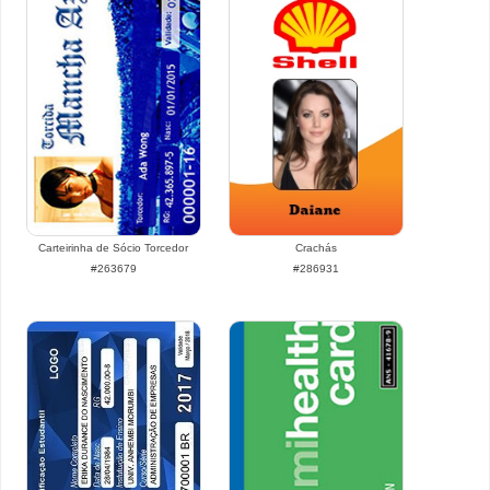
Carteirinha de Sócio Torcedor
Crachás
#263679
#286931