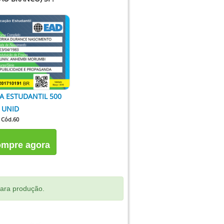
A ESTUDANTIL 500
UNID
Cód.60
mpre agora
para produção.