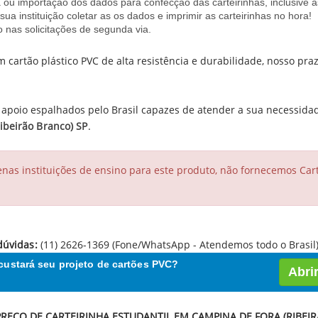
 ou importação dos dados para confecção das carteirinhas, inclusive as
sua instituição coletar as os dados e imprimir as carteirinhas no hora!
 nas solicitações de segunda via.
m cartão plástico PVC de alta resistência e durabilidade, nosso pr
apoio espalhados pelo Brasil capazes de atender a sua necessid
ibeirão Branco) SP
.
s instituições de ensino para este produto, não fornecemos Cart
 dúvidas:
(11) 2626-1369 (Fone/WhatsApp - Atendemos todo o Brasil
custará seu projeto de cartões PVC?
Abri
PRECO DE CARTEIRINHA ESTUDANTIL EM CAMPINA DE FORA (RIBEIR