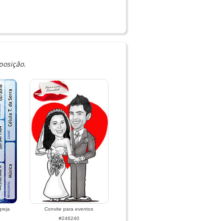
posição.
reja
Convite para eventos
#246240