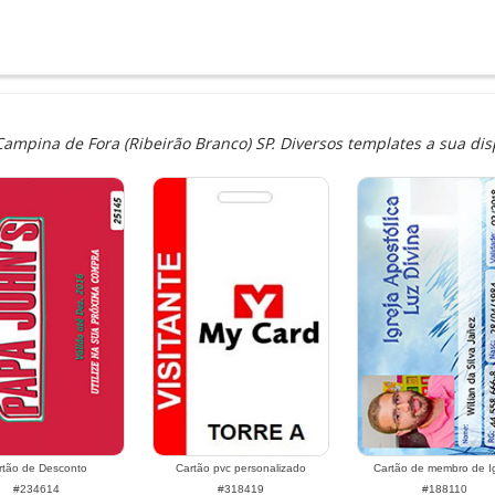
Campina de Fora (Ribeirão Branco) SP. Diversos templates a sua dis
rtão de Desconto
Cartão pvc personalizado
Cartão de membro de Ig
#234614
#318419
#188110