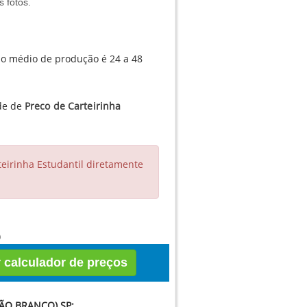
 fotos.
azo médio de produção é 24 a 48
ade de
Preco de Carteirinha
eirinha Estudantil diretamente
)
r calculador de preços
ÃO BRANCO) SP: