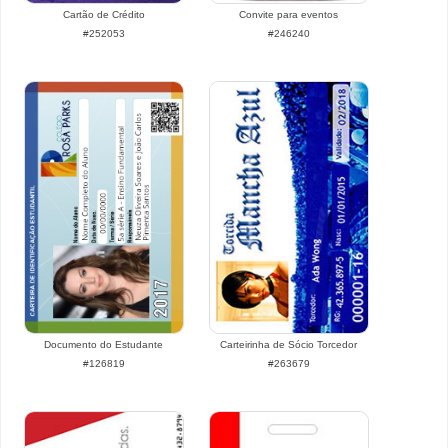
Cartão de Crédito
Convite para eventos
#252053
#246240
Documento do Estudante
Carteirinha de Sócio Torcedor
#126819
#263679