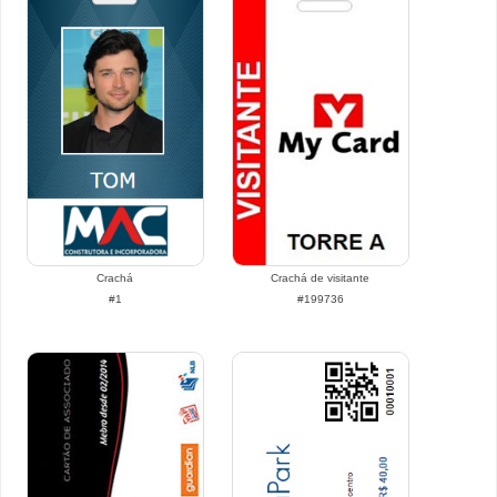
Crachá
Crachá de visitante
#1
#199736