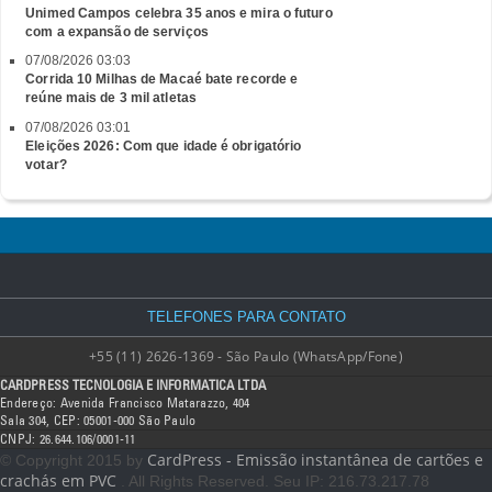
Unimed Campos celebra 35 anos e mira o futuro
com a expansão de serviços
07/08/2026 03:03
Corrida 10 Milhas de Macaé bate recorde e
reúne mais de 3 mil atletas
07/08/2026 03:01
Eleições 2026: Com que idade é obrigatório
votar?
TELEFONES PARA CONTATO
+55 (11) 2626-1369 - São Paulo (WhatsApp/Fone)
CARDPRESS TECNOLOGIA E INFORMATICA LTDA
Endereço: Avenida Francisco Matarazzo, 404
Sala 304, CEP: 05001-000 São Paulo
CNPJ: 26.644.106/0001-11
CardPress - Emissão instantânea de cartões e
© Copyright 2015 by
crachás em PVC
. All Rights Reserved. Seu IP: 216.73.217.78