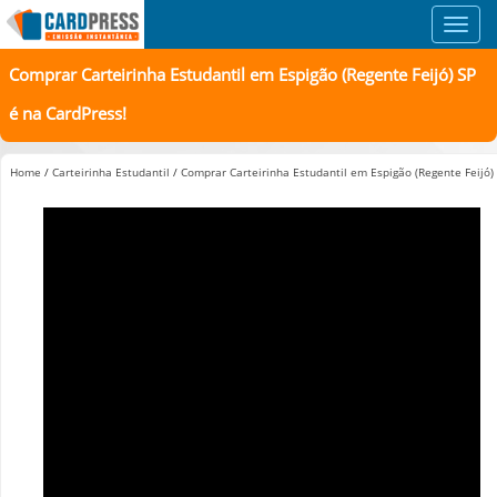
Toggl
navig
Comprar Carteirinha Estudantil em Espigão (Regente Feijó) SP
é na CardPress!
Home
/
Carteirinha Estudantil
/
Comprar Carteirinha Estudantil em Espigão (Regente Feijó)