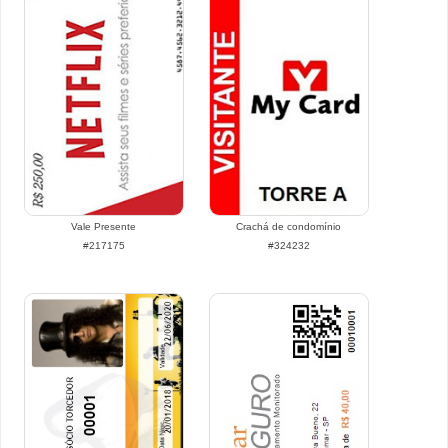
Vale Presente
Crachá de condomínio
#217175
#324232