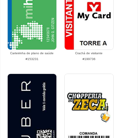
Carteirinha de plano de saúde
Crachá de visitante
#153231
#199736