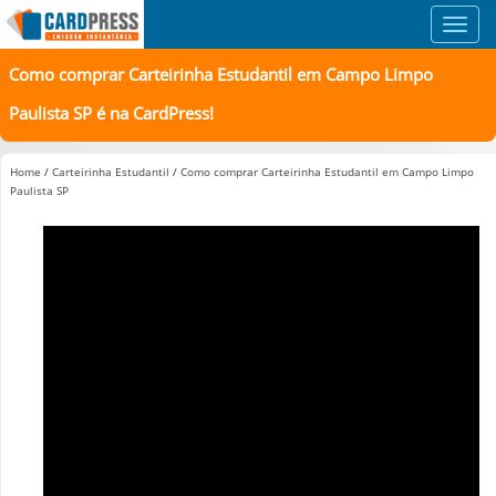
Toggl
navig
Como comprar Carteirinha Estudantil em Campo Limpo
Paulista SP é na CardPress!
Home
/
Carteirinha Estudantil
/
Como comprar Carteirinha Estudantil em Campo Limpo
Paulista SP