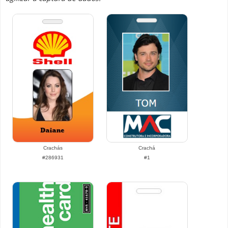
Crachás
Crachá
#286931
#1