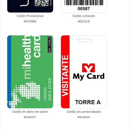
Cartão Promocional
Cartão comanda
#222988
#281118
Cartão de plano de saúde
Cartão pvc personalizado
#240427
#318419