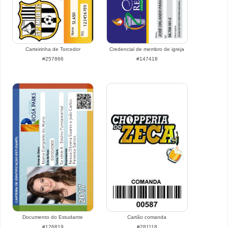
Carteirinha de Torcedor
Credencial de membro de igreja
#257866
#147418
Documento do Estudante
Cartão comanda
#126819
#281118