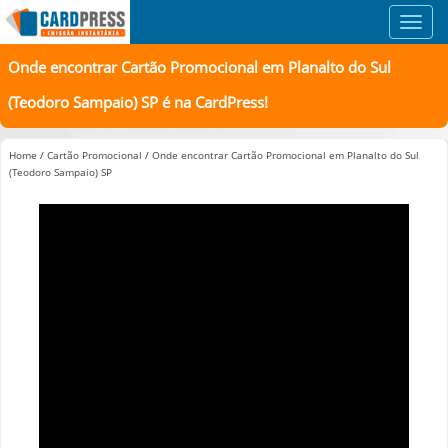
Toggl
navig
Onde encontrar Cartão Promocional em Planalto do Sul
(Teodoro Sampaio) SP é na CardPress!
Home
/
Cartão Promocional
/
Onde encontrar Cartão Promocional em Planalto do Sul
(Teodoro Sampaio) SP