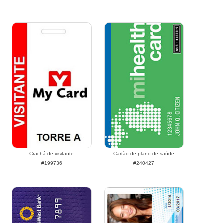
Crachá de visitante
Cartão de plano de saúde
#199736
#240427