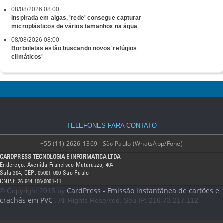
08/08/2026 08:00
Inspirada em algas, 'rede' consegue capturar
microplásticos de vários tamanhos na água
08/08/2026 08:00
Borboletas estão buscando novos 'refúgios
climáticos'
TELEFONES PARA CONTATO
+55 (11) 2626-1369 - São Paulo (WhatsApp/Fone)
CARDPRESS TECNOLOGIA E INFORMATICA LTDA
Endereço: Avenida Francisco Matarazzo, 404
Sala 304, CEP: 05001-000 São Paulo
CNPJ: 26.644.106/0001-11
CardPress - Emissão instantânea de cartões e
© Copyright 2015 by
crachás em PVC
. All Rights Reserved. Seu IP: 216.73.217.112