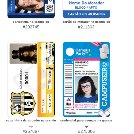
carteirinha na grande sp
cartão de morador na grande sp
#292745
#211363
carteirinha de torcedor na grande
credencial para eventos na grande
sp
sp
#257867
#275306