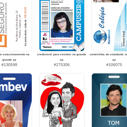
de estacionamento na
credencial para eventos na grande
carteirinha de estudante 
grande sp
sp
sp
#130598
#275306
#106075