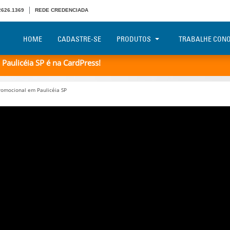
 2626.1369
REDE CREDENCIADA
HOME
CADASTRE-SE
PRODUTOS
TRABALHE CON
aulicéia SP é na CardPress!
omocional em Paulicéia SP