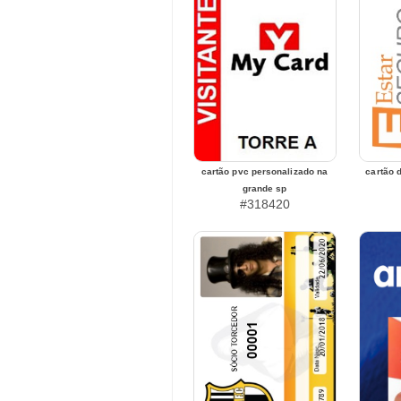
cartão pvc personalizado na
cartão 
grande sp
#318420