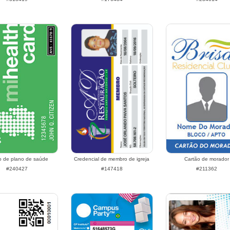
o de plano de saúde
Credencial de membro de igreja
Cartão de morador
#240427
#147418
#211362