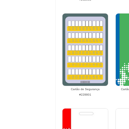
Cartão de Segurança
Cartã
#228801