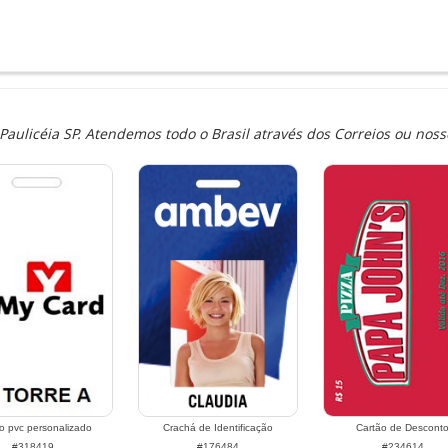
ulicéia SP. Atendemos todo o Brasil através dos Correios ou noss
o pvc personalizado
Crachá de Identificação
Cartão de Descont
#318419
#176484
#234614