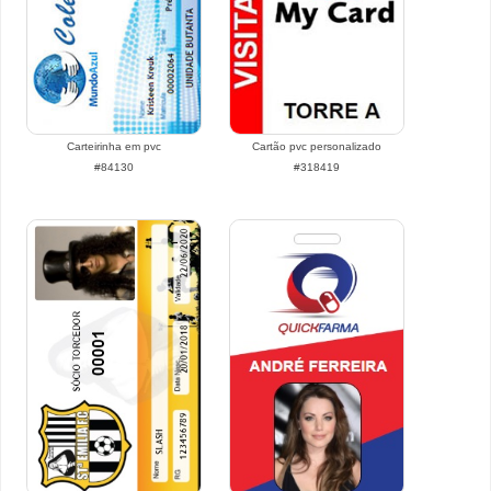
Carteirinha em pvc
Cartão pvc personalizado
#84130
#318419