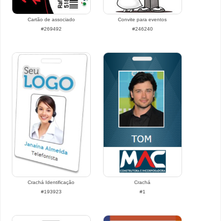
Cartão de associado
Convite para eventos
#269492
#246240
Crachá Identificação
Crachá
#193923
#1