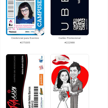
Credencial para Eventos
Cartão Promocional
#275305
#222988