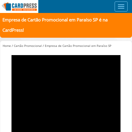
Toggl
navig
Empresa de Cartão Promocional em Paraíso SP é na
CardPress!
Home
/
Cartão Promocional
/
Empresa de Cartão Promocional em Paraíso SP