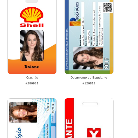
Crachás
Documento do Estudante
#286931
#126819