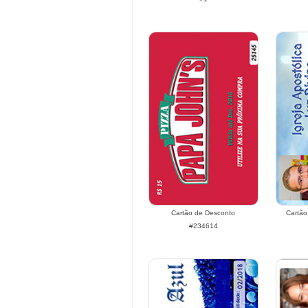
Cartão de Desconto
Cartão
#234614