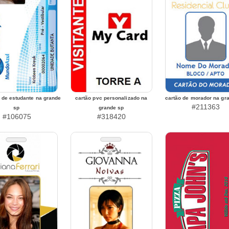
a de estudante na grande
cartão pvc personalizado na
cartão de morador na gr
#211363
sp
grande sp
#106075
#318420