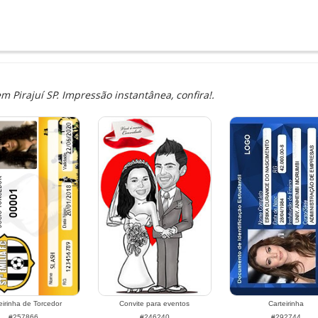
Pirajuí SP. Impressão instantânea, confira!.
eirinha de Torcedor
Convite para eventos
Carteirinha
#257866
#246240
#292744