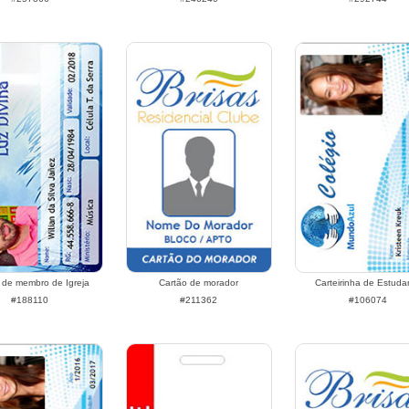
 de membro de Igreja
Cartão de morador
Carteirinha de Estuda
#188110
#211362
#106074