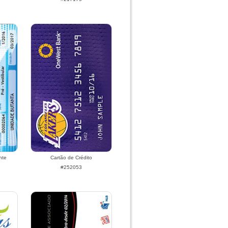
nte
Cartão de Crédito
#252053