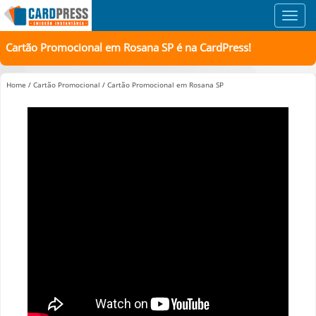
Toggl
navig
Cartão Promocional em Rosana SP é na CardPress!
Home
/
Cartão Promocional
/
Cartão Promocional em Rosana SP