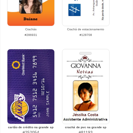
Crachás
Crachá de estacionamento
#286931
#128708
cartão de crédito na grande sp
crachá de pvc na grande sp
#252054
#81193