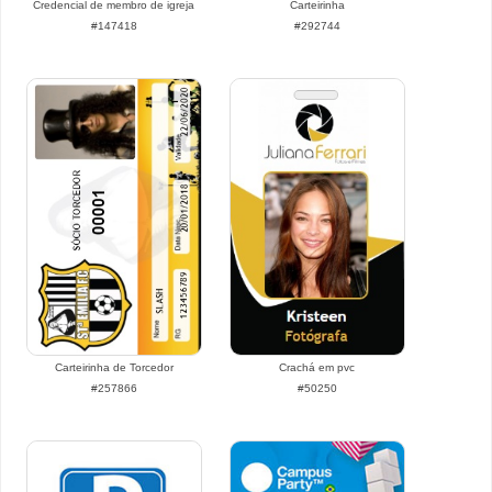
Credencial de membro de igreja
Carteirinha
#147418
#292744
Carteirinha de Torcedor
Crachá em pvc
#257866
#50250