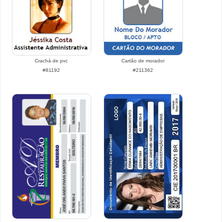
Crachá de pvc
Cartão de morador
#81192
#211362