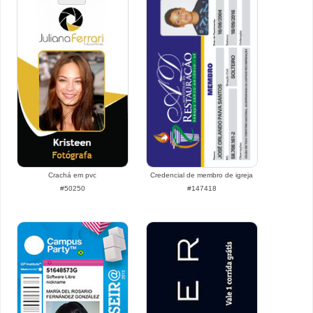
Crachá em pvc
Credencial de membro de igreja
#50250
#147418