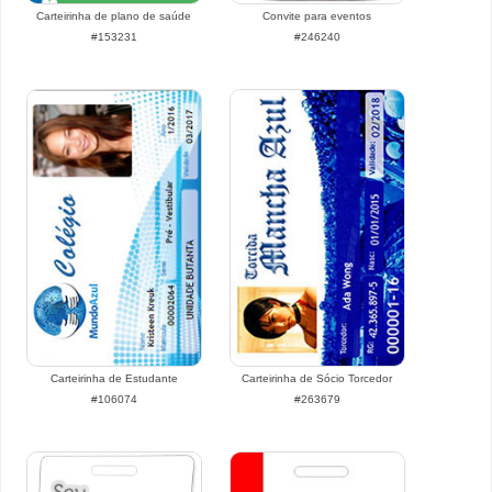
Carteirinha de plano de saúde
Convite para eventos
#153231
#246240
Carteirinha de Estudante
Carteirinha de Sócio Torcedor
#106074
#263679