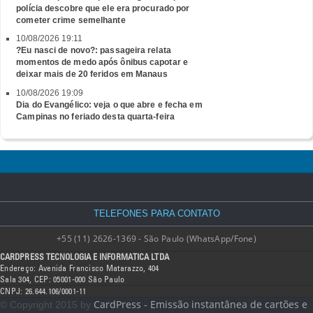
polícia descobre que ele era procurado por
cometer crime semelhante
10/08/2026 19:11
?Eu nasci de novo?: passageira relata
momentos de medo após ônibus capotar e
deixar mais de 20 feridos em Manaus
10/08/2026 19:09
Dia do Evangélico: veja o que abre e fecha em
Campinas no feriado desta quarta-feira
TELEFONES PARA CONTATO
+55 (11) 2626-1369 - São Paulo (WhatsApp/Fone)
CARDPRESS TECNOLOGIA E INFORMATICA LTDA
Endereço: Avenida Francisco Matarazzo, 404
Sala 304, CEP: 05001-000 São Paulo
CNPJ: 26.644.106/0001-11
CardPress - Emissão instantânea de cartões e
© Copyright 2015 by