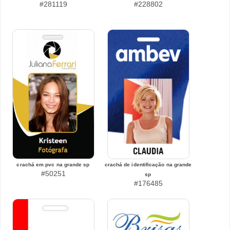
#281119
#228802
crachá em pvc na grande sp
crachá de identificação na grande
#50251
sp
#176485