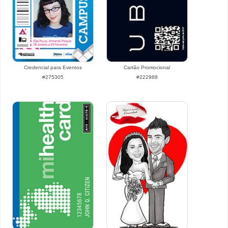
Credencial para Eventos
Cartão Promocional
#275305
#222988