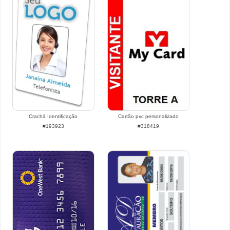
Crachá Identificação
Cartão pvc personalizado
#193923
#318419