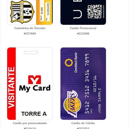
Carteirinha de Torcedor
Cartão Promocional
#257866
#222988
Cartão pvc personalizado
Cartão de Crédito
#318419
#252053