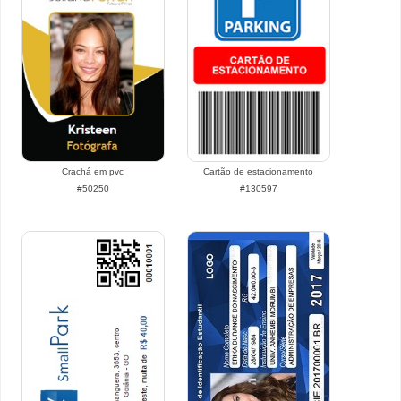
Crachá em pvc
Cartão de estacionamento
#50250
#130597