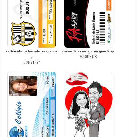
carteirinha de torcedor na grande
cartão de associado na grande sp
#269493
sp
#257867