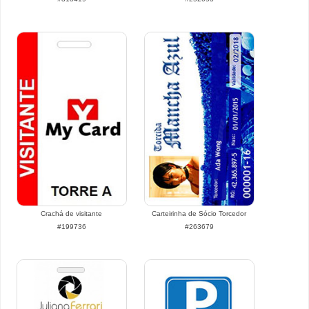
Crachá de visitante
Carteirinha de Sócio Torcedor
#199736
#263679