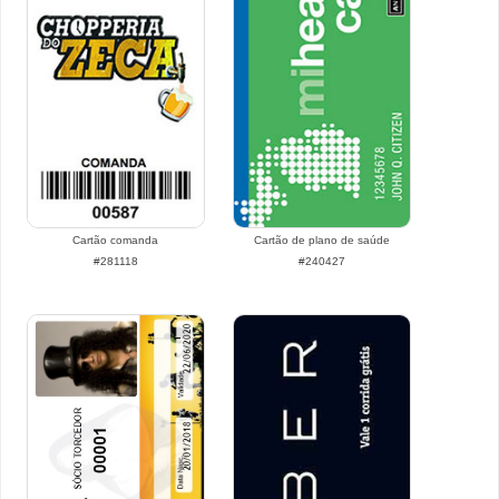
Cartão comanda
Cartão de plano de saúde
#281118
#240427