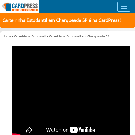
Toggl
navig
Carteirinha Estudantil em Charqueada SP é na CardPress!
Home
/
Carteirinha Estudantil
/
Carteirinha Estudantil em Charqueada SP