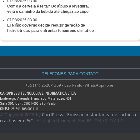
07/08/2026 03:00
Como a cerveja é feita? Do lúpulo à levedura,
veja o caminho da bebida até chegar ao copo
07/08/2026 03:00
El Niño: governo decide reduzir geração de
hidrelétricas para enfrentar fenômeno climático
TELEFONES PARA CONTATO
+55 (11) 2626-1369 - São Paulo (WhatsApp/Fone)
CARDPRESS TECNOLOGIA E INFORMATICA LTDA
Endereço: Avenida Francisco Matarazzo, 404
Sala 304, CEP: 05001-000 São Paulo
CNPJ: 26.644.106/0001-11
CardPress - Emissão instantânea de cartões e
© Copyright 2015 by
crachás em PVC
. All Rights Reserved. Seu IP: 216.73.217.179