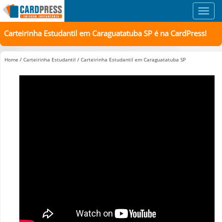
Toggl
navig
Carteirinha Estudantil em Caraguatatuba SP é na CardPress!
Home
/
Carteirinha Estudantil
/
Carteirinha Estudantil em Caraguatatuba SP