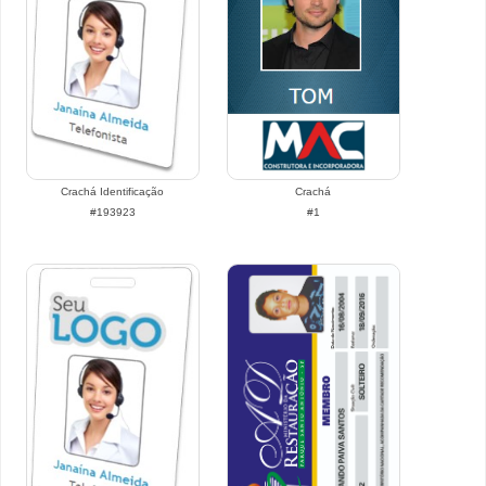
Crachá Identificação
Crachá
#193923
#1