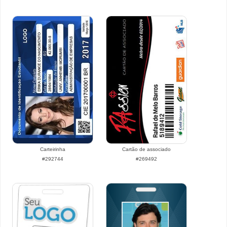
Carteirinha
Cartão de associado
#292744
#269492