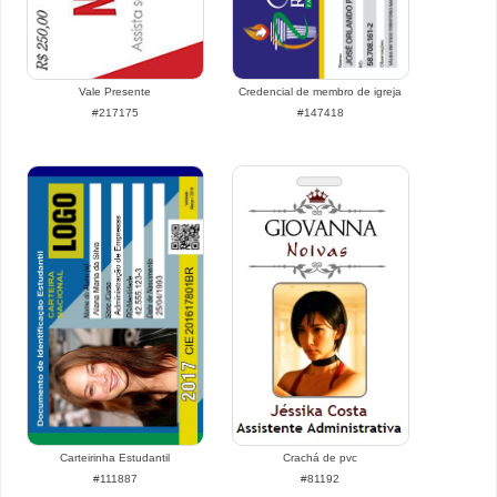
Vale Presente
Credencial de membro de igreja
#217175
#147418
Carteirinha Estudantil
Crachá de pvc
#111887
#81192