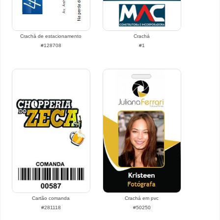
Crachá de estacionamento
Crachá
#128708
#1
Cartão comanda
Crachá em pvc
#281118
#50250