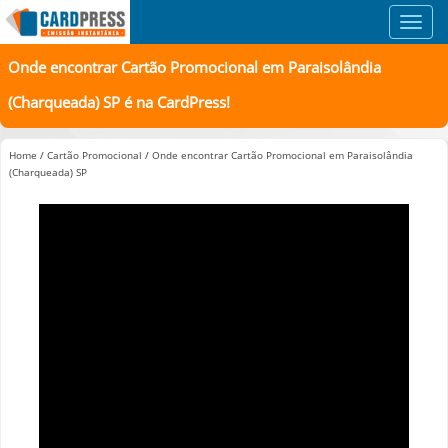
Toggl
navig
Onde encontrar Cartão Promocional em Paraisolândia
(Charqueada) SP é na CardPress!
Home
/
Cartão Promocional
/
Onde encontrar Cartão Promocional em Paraisolândia
(Charqueada) SP