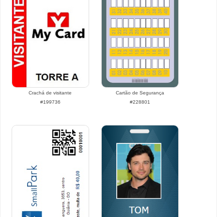
Crachá de visitante
Cartão de Segurança
#199736
#228801