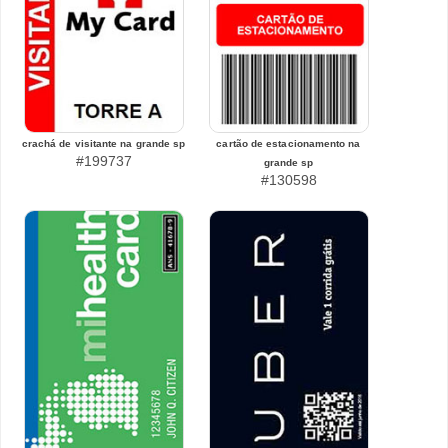
crachá de visitante na grande sp
cartão de estacionamento na
#199737
grande sp
#130598