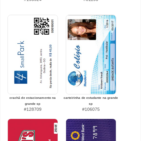
crachá de estacionamento na
carteirinha de estudante na grande
grande sp
sp
#128709
#106075