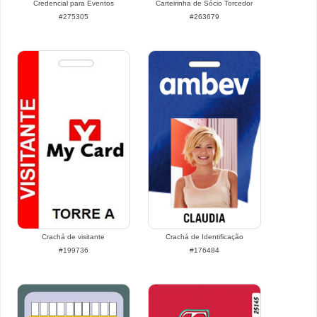
Credencial para Eventos
Carteirinha de Sócio Torcedor
#275305
#263679
Crachá de visitante
Crachá de Identificação
#199736
#176484