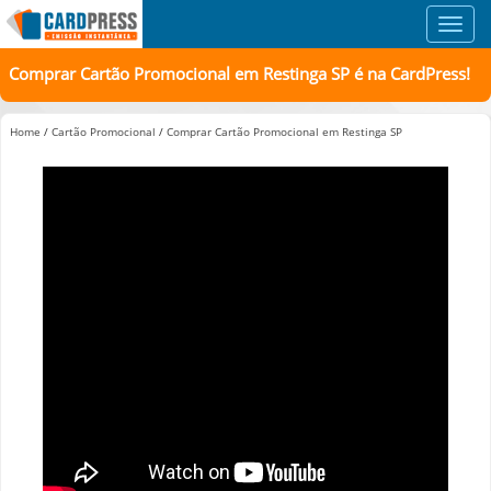
Toggl
navig
Comprar Cartão Promocional em Restinga SP é na CardPress!
Home
/
Cartão Promocional
/
Comprar Cartão Promocional em Restinga SP