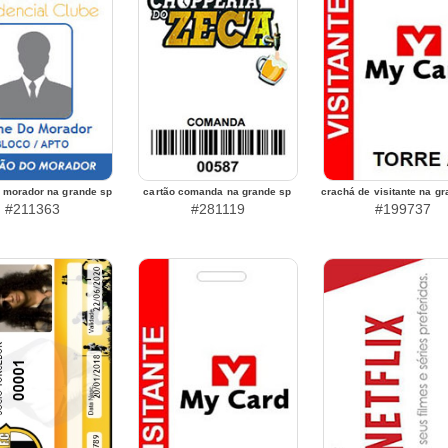
e morador na grande sp
cartão comanda na grande sp
crachá de visitante na g
#211363
#281119
#199737