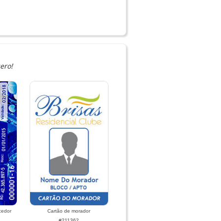
ero!
cedor
Cartão de morador
#211362