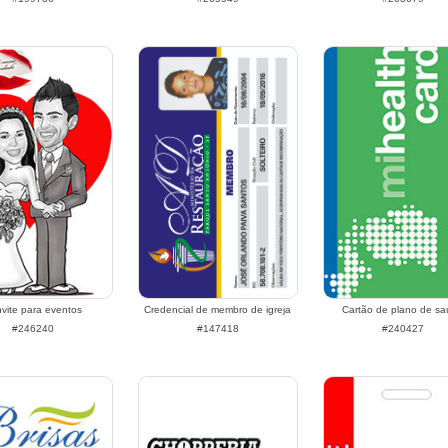
vite para eventos
Credencial de membro de igreja
Cartão de plano de s
#246240
#147418
#240427