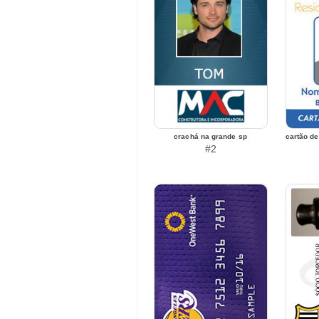
crachá na grande sp
cartão d
#2