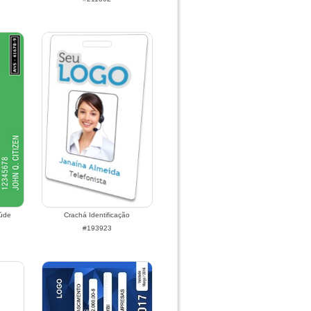
aúde
Crachá Identificação
#193923