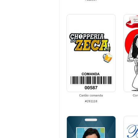
Cartão comanda
Con
#281118