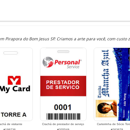
 Pirapora do Bom Jesus SP. Criamos a arte para você, com custo z
achá de visitante
Crachá de prestador de serviço
Carteirinha de Sócio Tor
#199736
#205549
#263679