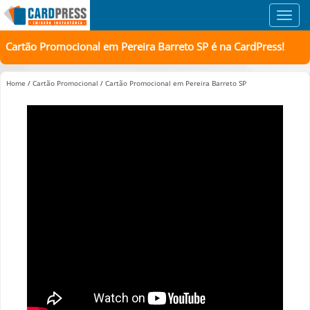
Toggl
navig
Cartão Promocional em Pereira Barreto SP é na CardPress!
Home
/
Cartão Promocional
/
Cartão Promocional em Pereira Barreto SP