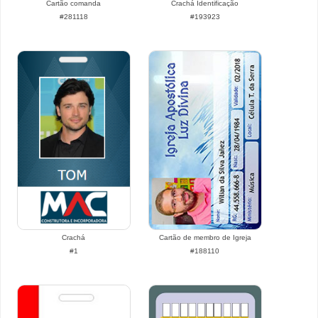
Cartão comanda
Crachá Identificação
#281118
#193923
Crachá
Cartão de membro de Igreja
#1
#188110