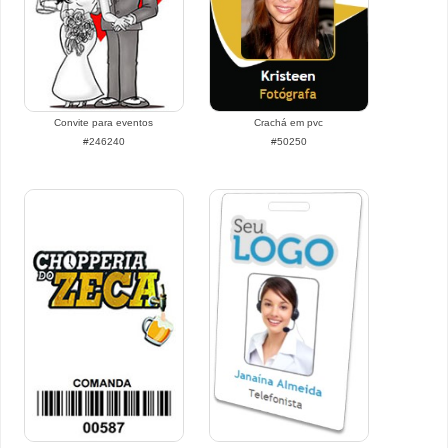
Convite para eventos
Crachá em pvc
#246240
#50250