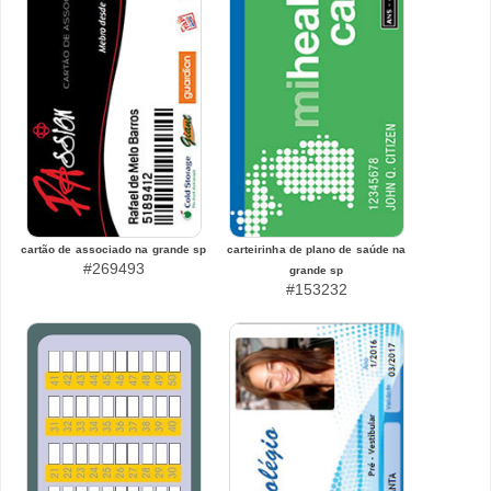
cartão de associado na grande sp
carteirinha de plano de saúde na
#269493
grande sp
#153232