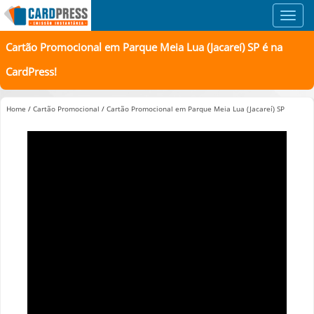
Toggl
navig
Cartão Promocional em Parque Meia Lua (Jacareí) SP é na
CardPress!
Home
/
Cartão Promocional
/
Cartão Promocional em Parque Meia Lua (Jacareí) SP