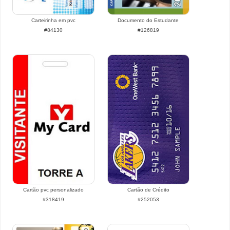
Carteirinha em pvc
Documento do Estudante
#84130
#126819
Cartão pvc personalizado
Cartão de Crédito
#318419
#252053