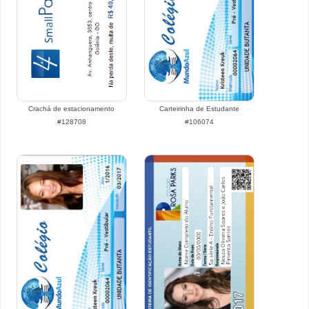
Crachá de estacionamento
Carteirinha de Estudante
#128708
#106074