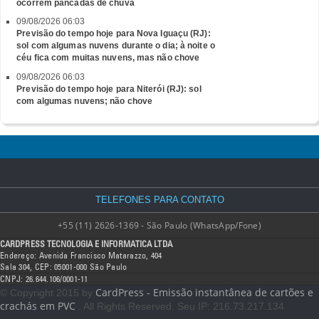
ocorrem pancadas de chuva
09/08/2026 06:03
Previsão do tempo hoje para Nova Iguaçu (RJ):
sol com algumas nuvens durante o dia; à noite o
céu fica com muitas nuvens, mas não chove
09/08/2026 06:03
Previsão do tempo hoje para Niterói (RJ): sol
com algumas nuvens; não chove
TELEFONES PARA CONTATO
+55 (11) 2626-1369 - São Paulo (WhatsApp/Fone)
CARDPRESS TECNOLOGIA E INFORMATICA LTDA
Endereço: Avenida Francisco Matarazzo, 404
Sala 304, CEP: 05001-000 São Paulo
CNPJ: 26.644.106/0001-11
CardPress - Emissão instantânea de cartões e
© Copyright 2015 by
crachás em PVC
. All Rights Reserved. Seu IP: 216.73.217.134