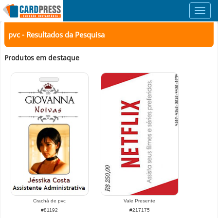
Toggl
navig
pvc - Resultados da Pesquisa
Produtos em destaque
Crachá de pvc
Vale Presente
#81192
#217175