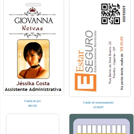
Crachá de pvc
Cartão de estacionamento
#81192
#130597