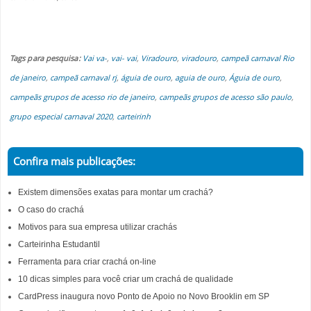
Tags para pesquisa:
Vai va-
,
vai- vai
,
Viradouro
,
viradouro
,
campeã carnaval Rio
de janeiro
,
campeã carnaval rj
,
águia de ouro
,
aguia de ouro
,
Águia de ouro
,
campeãs grupos de acesso rio de janeiro
,
campeãs grupos de acesso são paulo
,
grupo especial carnaval 2020
,
carteirinh
Confira mais publicações:
Existem dimensões exatas para montar um crachá?
O caso do crachá
Motivos para sua empresa utilizar crachás
Carteirinha Estudantil
Ferramenta para criar crachá on-line
10 dicas simples para você criar um crachá de qualidade
CardPress inaugura novo Ponto de Apoio no Novo Brooklin em SP