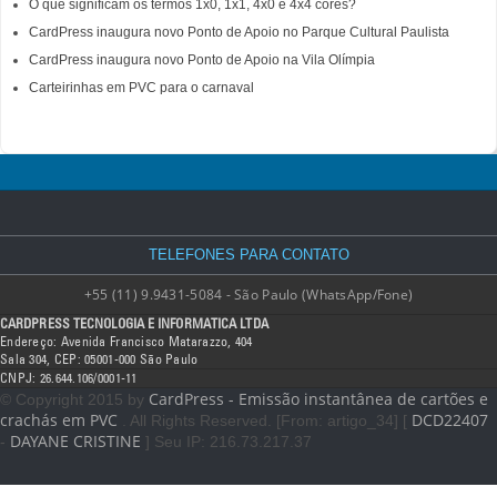
O que significam os termos 1x0, 1x1, 4x0 e 4x4 cores?
CardPress inaugura novo Ponto de Apoio no Parque Cultural Paulista
CardPress inaugura novo Ponto de Apoio na Vila Olímpia
Carteirinhas em PVC para o carnaval
TELEFONES PARA CONTATO
+55 (11) 9.9431-5084 - São Paulo (WhatsApp/Fone)
CARDPRESS TECNOLOGIA E INFORMATICA LTDA
Endereço: Avenida Francisco Matarazzo, 404
Sala 304, CEP: 05001-000 São Paulo
CNPJ: 26.644.106/0001-11
CardPress - Emissão instantânea de cartões e
© Copyright 2015 by
crachás em PVC
DCD22407
. All Rights Reserved. [From: artigo_34] [
DAYANE CRISTINE
-
] Seu IP: 216.73.217.37