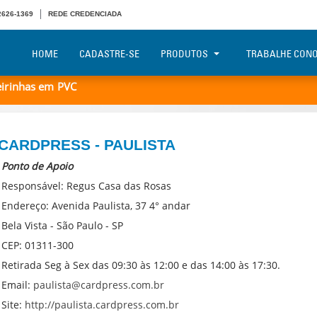
 2626-1369
REDE CREDENCIADA
HOME
CADASTRE-SE
PRODUTOS
TRABALHE CON
teirinhas em PVC
CARDPRESS - PAULISTA
Ponto de Apoio
Responsável: Regus Casa das Rosas
Endereço:
Avenida Paulista, 37 4° andar
Bela Vista
- São Paulo - SP
CEP: 01311-300
Retirada Seg à Sex das 09:30 às 12:00 e das 14:00 às 17:30.
Email:
paulista@cardpress.com.br
Site:
http://paulista.cardpress.com.br