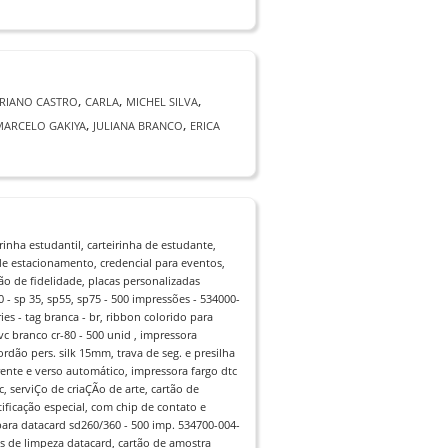
,
,
,
RIANO CASTRO
CARLA
MICHEL SILVA
,
,
MARCELO GAKIYA
JULIANA BRANCO
ERICA
rinha estudantil, carteirinha de estudante,
 de estacionamento, credencial para eventos,
o de fidelidade, placas personalizadas
0 - sp 35, sp55, sp75 - 500 impressões - 534000-
ies - tag branca - br, ribbon colorido para
vc branco cr-80 - 500 unid , impressora
rdão pers. silk 15mm, trava de seg. e presilha
rente e verso automático, impressora fargo dtc
, serviÇo de criaÇÃo de arte, cartão de
tificação especial, com chip de contato e
 para datacard sd260/360 - 500 imp. 534700-004-
es de limpeza datacard, cartão de amostra