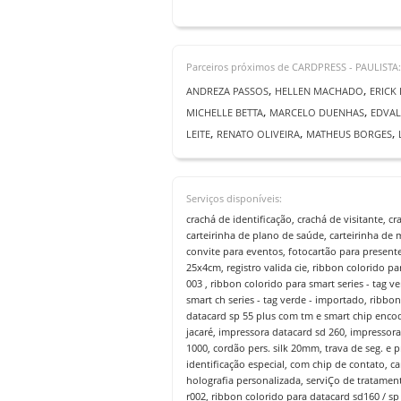
Parceiros próximos de CARDPRESS - PAULISTA:
,
,
ANDREZA PASSOS
HELLEN MACHADO
ERICK
,
,
MICHELLE BETTA
MARCELO DUENHAS
EDVA
,
,
,
LEITE
RENATO OLIVEIRA
MATHEUS BORGES
Serviços disponíveis:
crachá de identificação, crachá de visitante, c
carteirinha de plano de saúde, carteirinha de 
convite para eventos, fotocartão para present
25x4cm, registro valida cie, ribbon colorido pa
003 , ribbon colorido para smart series - tag v
smart ch series - tag verde - importado, ribbon
datacard sp 55 plus com tm e smart chip encode
jacaré, impressora datacard sd 260, impressora
1000, cordão pers. silk 20mm, trava de seg. e 
identificação especial, com chip de contato, c
holografia personalizada, serviÇo de tratament
r002, ribbon colorido para datacard sd160 / sp