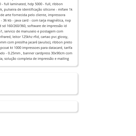
 - full laminated, hdp 5000 - full, ribbon
, pulseira de identificação silicone - mifare 1k
de arte fornecida pelo cliente, impressora
 36 kb - java card - com tarja magnética, nxp
rd sd 160/260/360, software de impressão id
4051, servico de manuseio e postagem com
red, leitor 125khz rfid, cartao pvc glossy,
5mm com presilha jacaré (avulso), ribbon preto
opcoat kt 1000 impressoes para datacard, tarifa
izado - 0.25mm , banner cardpress 30x90cm com
ncia, solução completa de impressão e mailing