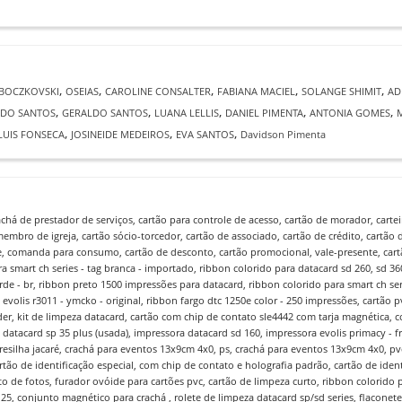
,
,
,
,
,
 BOCZKOVSKI
OSEIAS
CAROLINE CONSALTER
FABIANA MACIEL
SOLANGE SHIMIT
AD
,
,
,
,
,
LDO SANTOS
GERALDO SANTOS
LUANA LELLIS
DANIEL PIMENTA
ANTONIA GOMES
,
,
,
LUIS FONSECA
JOSINEIDE MEDEIROS
EVA SANTOS
Davidson Pimenta
rachá de prestador de serviços, cartão para controle de acesso, cartão de morador, cartei
membro de igreja, cartão sócio-torcedor, cartão de associado, cartão de crédito, cartão
e, comanda para consumo, cartão de desconto, cartão promocional, vale-presente, cartã
ra smart ch series - tag branca - importado, ribbon colorido para datacard sd 260, sd 36
erde - br, ribbon preto 1500 impressões para datacard, ribbon colorido para smart ch ser
 evolis r3011 - ymcko - original, ribbon fargo dtc 1250e color - 250 impressões, cartão p
r, kit de limpeza datacard, cartão com chip de contato sle4442 com tarja magnética, co
 datacard sp 35 plus (usada), impressora datacard sd 160, impressora evolis primacy - f
presilha jacaré, crachá para eventos 13x9cm 4x0, ps, crachá para eventos 13x9cm 4x0, pvc
artão de identificação especial, com chip de contato e holografia padrão, cartão de iden
o de fotos, furador ovóide para cartões pvc, cartão de limpeza curto, ribbon colorido
 25, conjunto magnético para crachá , rolete de limpeza datacard sp/sd series, flaconet