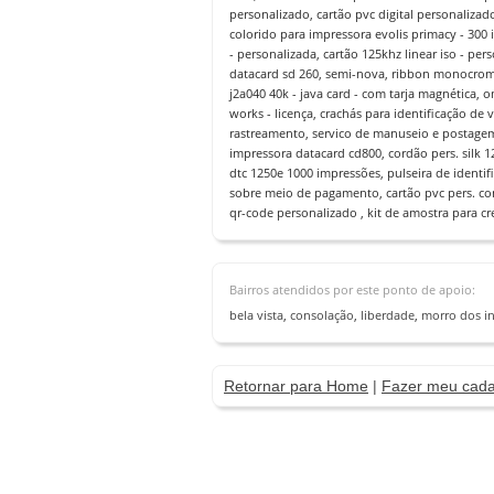
personalizado, cartão pvc digital personalizado
colorido para impressora evolis primacy - 300 i
- personalizada, cartão 125khz linear iso - pe
datacard sd 260, semi-nova, ribbon monocromát
j2a040 40k - java card - com tarja magnética, 
works - licença, crachás para identificação d
rastreamento, servico de manuseio e postagem 
impressora datacard cd800, cordão pers. silk 
dtc 1250e 1000 impressões, pulseira de identif
sobre meio de pagamento, cartão pvc pers. co
qr-code personalizado , kit de amostra para cr
Bairros atendidos por este ponto de apoio:
bela vista
,
consolação
,
liberdade
,
morro dos in
Retornar para Home
|
Fazer meu cada
12676