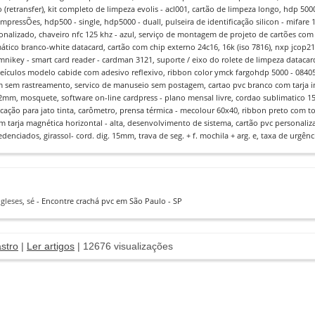
 (retransfer), kit completo de limpeza evolis - acl001, cartão de limpeza longo, hdp 5000
mpressÕes, hdp500 - single, hdp5000 - duall, pulseira de identificação silicon - mifare 1k
rsonalizado, chaveiro nfc 125 khz - azul, serviço de montagem de projeto de cartões com 
ico branco-white datacard, cartão com chip externo 24c16, 16k (iso 7816), nxp jcop21 -
omnikey - smart card reader - cardman 3121, suporte / eixo do rolete de limpeza dataca
e veículos modelo cabide com adesivo reflexivo, ribbon color ymck fargohdp 5000 - 08
sem rastreamento, servico de manuseio sem postagem, cartao pvc branco com tarja infra
12mm, mosquete, software on-line cardpress - plano mensal livre, cordao sublimatico 1
icação para jato tinta, carômetro, prensa térmica - mecolour 60x40, ribbon preto com t
m tarja magnética horizontal - alta, desenvolvimento de sistema, cartão pvc personal
edenciados, girassol- cord. dig. 15mm, trava de seg. + f. mochila + arg. e, taxa de urgê
gleses
,
sé
- Encontre crachá pvc em São Paulo - SP
stro
|
Ler artigos
| 12676 visualizações