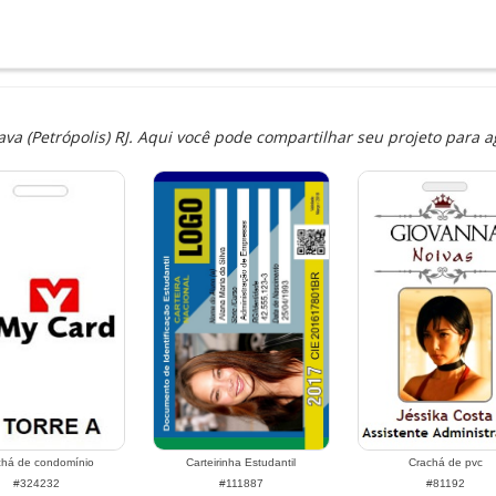
a (Petrópolis) RJ. Aqui você pode compartilhar seu projeto para ag
chá de condomínio
Carteirinha Estudantil
Crachá de pvc
#324232
#111887
#81192