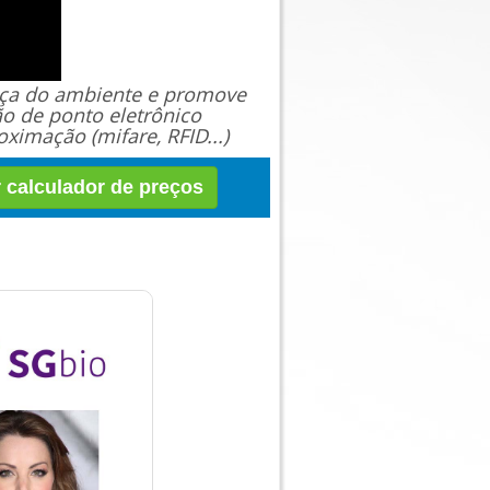
ança do ambiente e promove
ão de ponto eletrônico
ximação (mifare, RFID...)
r calculador de preços