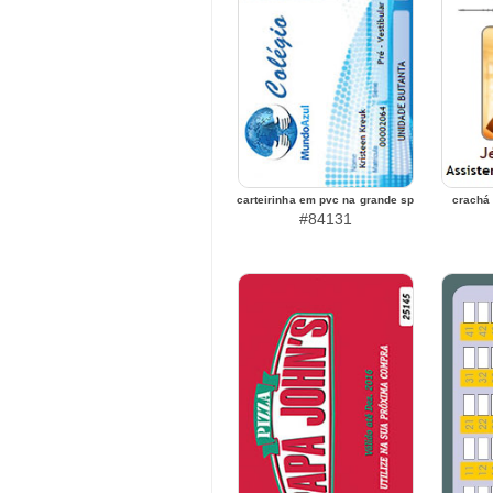
carteirinha em pvc na grande sp
crachá
#84131