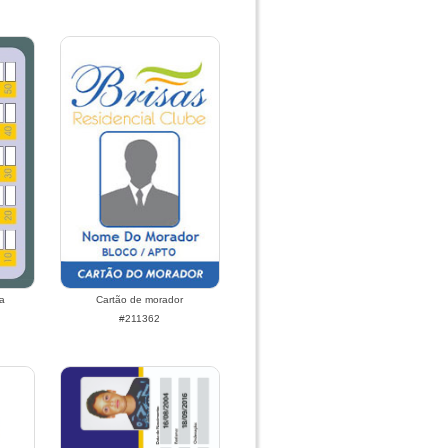
a
Cartão de morador
#211362