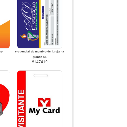
sp
credencial de membro de igreja na
grande sp
#147419