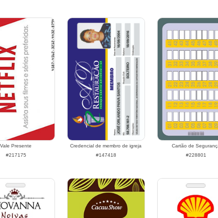
Vale Presente
Credencial de membro de igreja
Cartão de Seguranç
#217175
#147418
#228801