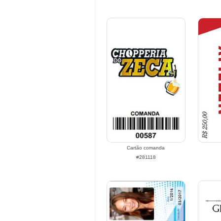
Cartão comanda
#281118