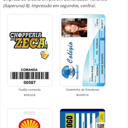
(Itaperuna) RJ. Impressão em segundos, confira!.
Cartão comanda
Carteirinha de Estudante
#281118
#106074