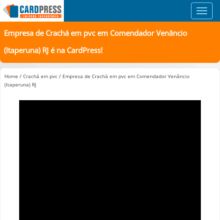
Toggl
navig
Empresa de Crachá em pvc em Comendador Venâncio
(Itaperuna) RJ é na CardPress!
Home
/
Crachá em pvc
/
Empresa de Crachá em pvc em Comendador Venâncio
(Itaperuna) RJ