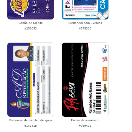
Cartão de Crédito
Credencial para Eventos
#252053
#275305
Credencial de membro de igreja
Cartão de associado
#147418
#269492