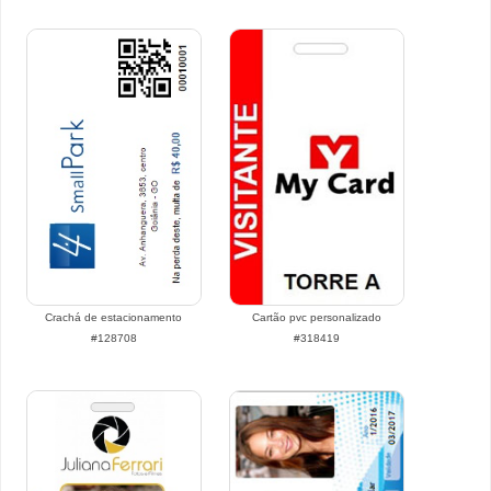
Crachá de estacionamento
Cartão pvc personalizado
#128708
#318419