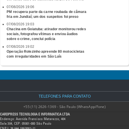
07/08/2026 19:06
PM recupera parte da carne roubada de câmara
fria em Jundiaí; um dos suspeitos foi preso
07/08/2026 19:03
Chacina em Goiatuba: atirador monitorou redes
sociais, fotografou vítimas e enviou áudios
sobre o crime, conclui polícia
07/08/2026 19:02
Operação Rolezinho apreende 80 motocicletas
com irregularidades em São Luís
TELEFONES PARA CONTATO
+55 (11) 2626-1369 - São Paulo (WhatsApp/Fone)
CARDPRESS TECNOLOGIA E INFORMATICA LTDA
Endereço: Avenida Francisco Matarazzo, 404
Sala 304, CEP: 05001-000 São Paulo
CNPJ: 26.644.106/0001-11