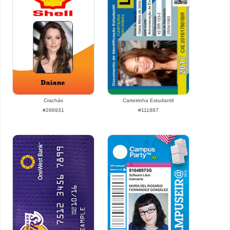
Crachás
Carteirinha Estudantil
#286931
#111887