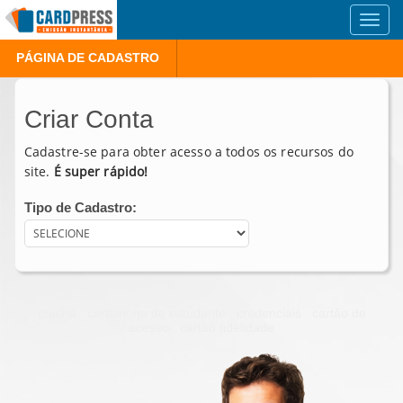
Toggl
navig
PÁGINA DE CADASTRO
Criar Conta
Cadastre-se para obter acesso a todos os recursos do
site.
É super rápido!
Tipo de Cadastro:
crachá . carteirinha de estudante . credenciais . cartão de
acesso . cartão fidelidade