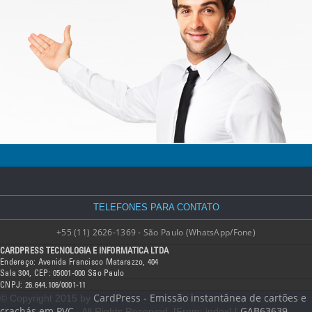
TELEFONES PARA CONTATO
+55 (11) 2626-1369 - São Paulo (WhatsApp/Fone)
CARDPRESS TECNOLOGIA E INFORMATICA LTDA
Endereço: Avenida Francisco Matarazzo, 404
Sala 304, CEP: 05001-000 São Paulo
CNPJ: 26.644.106/0001-11
CardPress - Emissão instantânea de cartões e
© Copyright 2015 by
crachás em PVC
GAB63639
. All Rights Reserved. [From: index] [
-